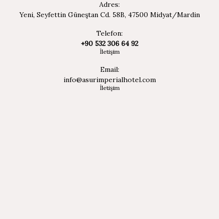
Adres:
Yeni, Seyfettin Güneştan Cd. 58B, 47500 Midyat/Mardin
Telefon:
düz ekran televizyon
+90 532 306 64 92
İletişim
Email:
saç kurutma makinası
info@asurimperialhotel.com
İletişim
klima
minibar
lamba