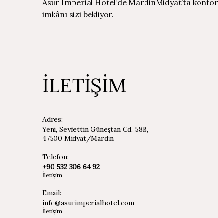
Asur Imperial Hotel’de MardinMidyat’ta konforl
imkânı sizi bekliyor.
İLETİŞİM
Adres:
Yeni, Seyfettin Güneştan Cd. 58B,
47500 Midyat/Mardin
Telefon:
+90 532 306 64 92
İletişim
Email:
info@asurimperialhotel.com
İletişim