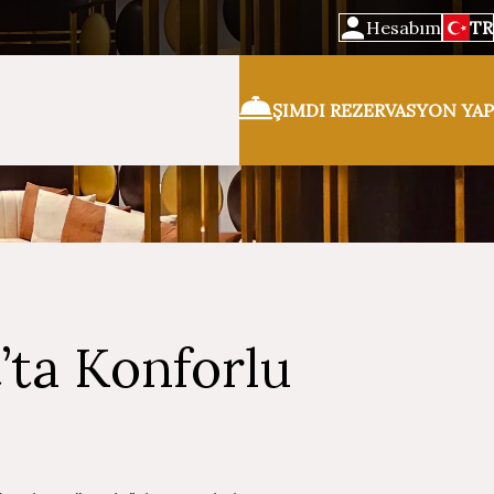
Hesabım
TR
ŞIMDI REZERVASYON YAP
’ta Konforlu